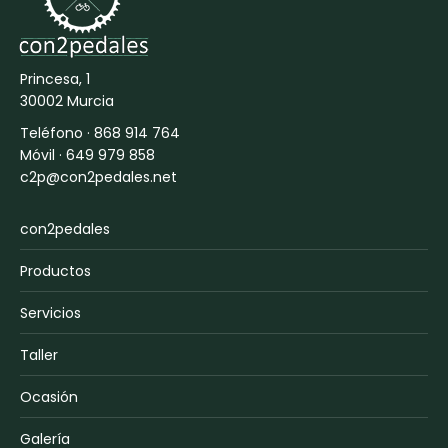
Princesa, 1
30002 Murcia
Teléfono ·
868 914 764
Móvil ·
649 979 858
c2p@con2pedales.net
con2pedales
Productos
Servicios
Taller
Ocasión
Galería