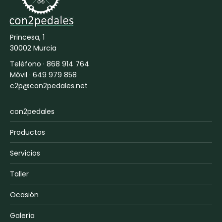
Princesa, 1
30002 Murcia
Teléfono ·
868 914 764
Móvil ·
649 979 858
c2p@con2pedales.net
con2pedales
Productos
Servicios
Taller
Ocasión
Galería